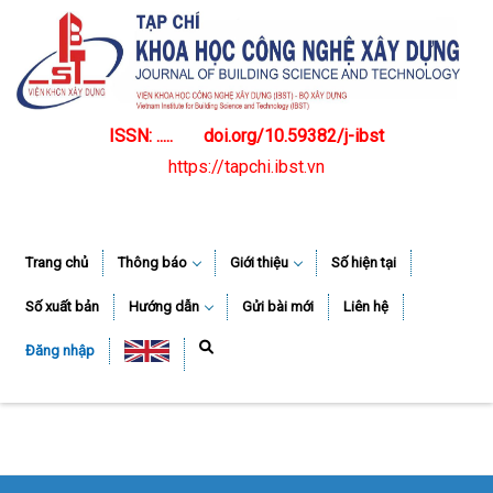
ISSN: .....
doi.org/10.59382/j-ibst
https://tapchi.ibst.vn
Trang chủ
Thông báo
Giới thiệu
Số hiện tại
Số xuất bản
Hướng dẫn
Gửi bài mới
Liên hệ
Đăng nhập