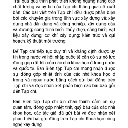
Trải qua quá trình phát triển không ngừng nâng cao
chất lượng và uy tín của Tạp chí thông qua số xuất
bản. Các bài viết trên Tạp chí đều được phản biện
bởi các chuyên gia trong lĩnh vực xây dựng về: xây
dựng nhà dân dụng và công nghiệp; xây dựng cầu
và đường; công trình biển, thủy điện, cảng biển; vật
liệu xây dựng; cơ khí xây dựng; kiến trúc và qui
hoạch; kỹ thuật môi trường.
Để Tạp chí tiếp tục duy trì và khẳng định được uy
tín trong nước và hội nhập quốc tế cần có sự nỗ lực
đóng góp rất lớn của các nhà khoa học ở trong nước
và quốc tế. Ban Biên tập Tạp chí mong nhận được
sự đóng góp nhiệt tình của các nhà khoa học ở
trong và ngoài nước bằng cách gửi bài đăng trên
Tạp chí và đọc nhận xét phản biện các bài báo gửi
đến Tạp chí.
Ban Biên tập Tạp chí xin chân thành cảm ơn sự
quan tâm, đóng góp nhiệt tình, quý báu của các nhà
khoa học, các tác giả đã gửi bài và đọc nhận xét
phản biện bài gửi đăng trên Tạp chí Khoa học công
nghệ xây dựng.