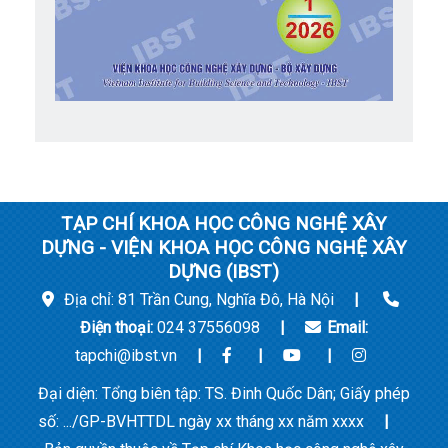
TẠP CHÍ KHOA HỌC CÔNG NGHỆ XÂY
DỰNG - VIỆN KHOA HỌC CÔNG NGHỆ XÂY
DỰNG (IBST)
Địa chỉ: 81 Trần Cung, Nghĩa Đô, Hà Nội
|
Điện thoại:
024 37556098
|
Email:
tapchi@ibst.vn
|
|
|
Đại diện: Tổng biên tập: TS. Đinh Quốc Dân; Giấy phép
số: .../GP-BVHTTDL ngày xx tháng xx năm xxxx
|