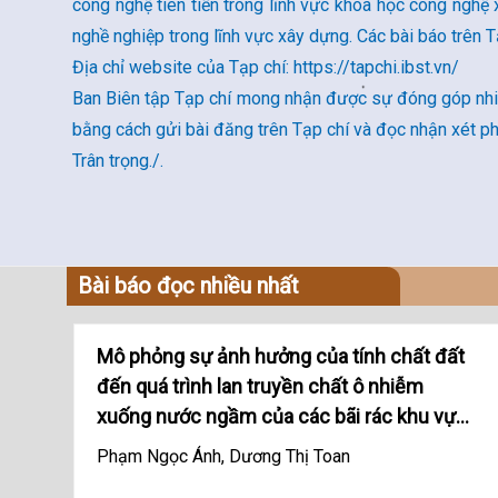
công nghệ tiên tiến trong lĩnh vực khoa học công nghệ 
nghề nghiệp trong lĩnh vực xây dựng. Các bài báo trên 
Địa chỉ website của Tạp chí: https://tapchi.ibst.vn/
Ban Biên tập Tạp chí mong nhận được sự đóng góp nhiệ
bằng cách gửi bài đăng trên Tạp chí và đọc nhận xét ph
Trân trọng./.
Bài báo đọc nhiều nhất
Mô phỏng sự ảnh hưởng của tính chất đất
đến quá trình lan truyền chất ô nhiễm
xuống nước ngầm của các bãi rác khu vực
nông thôn, lấy ví dụ một số bãi rác khu vực
Phạm Ngọc Ánh, Dương Thị Toan
Giao Thủy, Nam Định