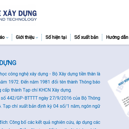
áo
Giới thiệu
Số hiện tại
Số xuất bản
Hướng dẫn
 DỰNG
học công nghệ xây dựng - Bộ Xây dựng tiền thân là
ừ năm 1972. Đến năm 1981 đổi tên thành Thông báo
g cấp thành Tạp chí KHCN Xây dựng.
 in số 442/GP-BTTTT ngày 27/9/2016 của Bộ Thông
6. Tạp chí xuất bản định kỳ 04 số/1 năm, ngôn ngữ
đích: Công bố các kết quả nghiên cứu, áp dụng các