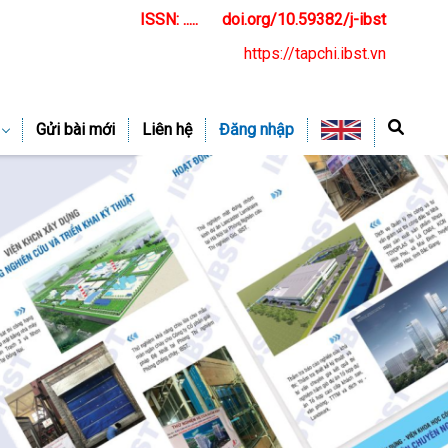
ISSN: .....
doi.org/10.59382/j-ibst
https://tapchi.ibst.vn
Gửi bài mới
Liên hệ
Đăng nhập